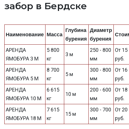
забор в Бердске
Глубина
Диаметр
Наименование
Масса
Стои
бурения
бурения
АРЕНДА
5 800
250 - 800
От 15
3 м
ЯМОБУРА 3 М
кг
мм
руб.
АРЕНДА
8 700
300 - 800
От 16
5 м
ЯМОБУРА 5 М
кг
мм
руб.
АРЕНДА
6 615
200 - 600
От 18
10 м
ЯМОБУРА 10 М
кг
мм
руб.
АРЕНДА
7 615
300 - 700
От 20
15 м
ЯМОБУРА 18 М
кг
мм
руб.